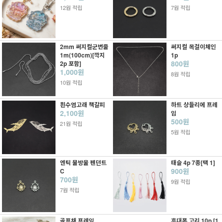
12원 적립
7원 적립
2mm 써지컬군번줄
써지컬 목걸이체인
1m(100cm)[깍지
1p
800원
2p 포함]
1,000원
8원 적립
10원 적립
흰수염고래 책갈피
하트 샹들리에 프레
2,100원
임
500원
21원 적립
5원 적립
엔틱 물방울 펜던트
태슬 4p 7종[택 1]
900원
C
700원
9원 적립
7원 적립
골프채 프레임
휴대폰 고리 10p [1