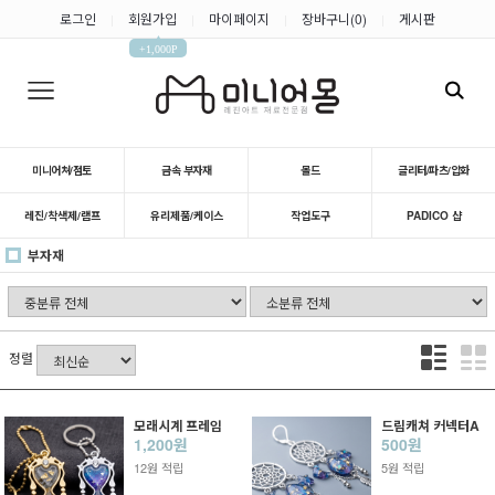
로그인
회원가입
마이페이지
장바구니(
0
)
게시판
|
|
|
|
▲
+1,000P
미니어쳐/점토
금속 부자재
몰드
글리터/파츠/압화
레진/착색제/램프
유리제품/케이스
작업도구
PADICO 샵
부자재
정렬
모래시계 프레임
드림캐쳐 커넥터A
1,200원
500원
12원 적립
5원 적립