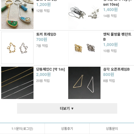
1,200원
set 10ea]
1,400원
12원 적립
14원 적립
토끼 프레임D
엔틱 물방울 펜던트
700원
B
1,000원
7원 적립
10원 적립
단동체인C [약 1m]
삼각 오픈프레임B
2,000원
800원
20원 적립
8원 적립
더보기 ▼
1:1문의(로그인)
상품후기
상품문의