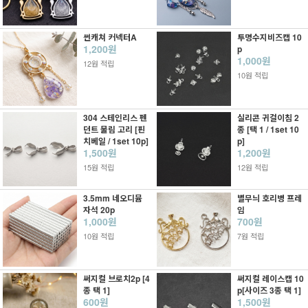
썬캐쳐 커넥터A
투명수지비즈캡 10
1,200원
p
1,000원
12원 적립
10원 적립
304 스테인리스 펜
실리콘 귀걸이침 2
던트 물림 고리 [핀
종 [택 1 / 1set 10
치베일 / 1set 10p]
p]
1,500원
1,200원
15원 적립
12원 적립
3.5mm 네오디뮴
별무늬 호리병 프레
자석 20p
임
1,000원
700원
10원 적립
7원 적립
써지컬 브로치2p [4
써지컬 레이스캡 10
종 택 1]
p[사이즈 3종 택 1]
600원
1,500원