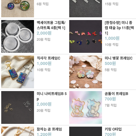
6원 적립
15원 적립
맥세이프용 그립톡/
[한정수량] 미니 종
스마트톡 4종[택 1]
캡 태슬 3p 11종[택
2,000원
1]
1,000원
20원 적립
10원 적립
직사각 프레임C
미니 벚꽃 프레임C
1,000원
500원
10원 적립
5원 적립
미니 나비프레임B 5
곰돌이 프레임B
700원
p
2,000원
7원 적립
20원 적립
잠자는 곰 프레임
키링 O타입
1,200원
700원