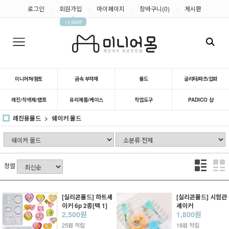
로그인
회원가입
마이페이지
장바구니(
0
)
게시판
|
|
|
|
▲
+1,000P
미니어쳐/점토
금속 부자재
몰드
글리터/파츠/압화
레진/착색제/램프
유리제품/케이스
작업도구
PADICO 샵
레진용몰드
쉐이커 몰드
정렬
[실리콘몰드] 하트셰
[실리콘몰드] 시험관
이커 6p 2종[택 1]
셰이커
2,500원
1,800원
25원 적립
18원 적립