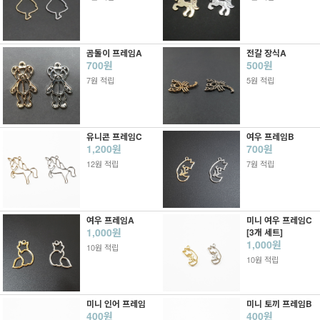
곰돌이 프레임A
전갈 장식A
700원
500원
7원 적립
5원 적립
유니콘 프레임C
여우 프레임B
1,200원
700원
12원 적립
7원 적립
여우 프레임A
미니 여우 프레임C
1,000원
[3개 세트]
1,000원
10원 적립
10원 적립
미니 인어 프레임
미니 토끼 프레임B
400원
400원