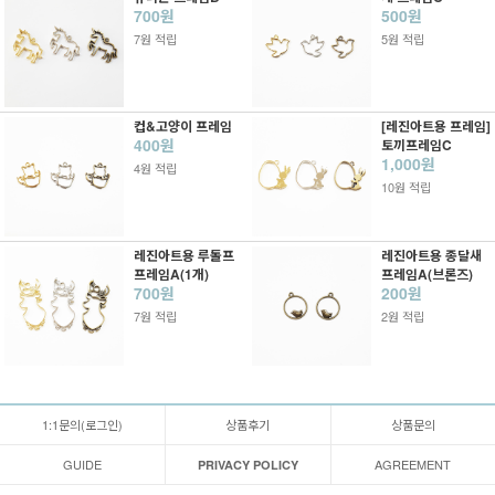
700원
500원
7원 적립
5원 적립
컵&고양이 프레임
[레진아트용 프레임]
400원
토끼프레임C
1,000원
4원 적립
10원 적립
레진아트용 루돌프
레진아트용 종달새
프레임A(1개)
프레임A(브론즈)
700원
200원
7원 적립
2원 적립
1:1문의(로그인)
상품후기
상품문의
GUIDE
AGREEMENT
PRIVACY POLICY