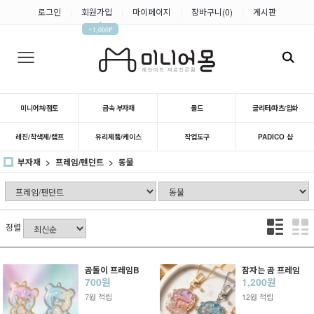
로그인
회원가입
마이페이지
장바구니(
0
)
게시판
|
|
|
|
▲
+1,000P
미니어쳐/점토
금속 부자재
몰드
글리터/파츠/압화
레진/착색제/램프
유리제품/케이스
작업도구
PADICO 샵
부자재
프레임/펜던트
동물
정렬
곰돌이 프레임B
잠자는 곰 프레임
700원
1,200원
7원 적립
12원 적립