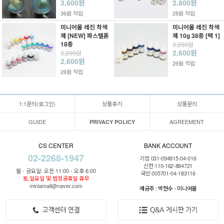
3,600원
2,800원
36원 적립
28원 적립
미니어몰 레진 착색
미니어몰 레진 착색
제 [NEW] 파스텔톤
제 10g 38종 [택 1]
18종
3,200원
2,600원
3,200원
2,600원
26원 적립
26원 적립
1:1문의(로그인)
상품후기
상품문의
GUIDE
AGREEMENT
PRIVACY POLICY
CS CENTER
BANK ACCOUNT
02-2268-1947
기업 031-094915-04-016
신한 110-162-884721
월 - 금요일: 오전 11:00 - 오후 6:00
국민 005701-04-183116
토,일요일 및 법정공휴일 휴무
miniamall@naver.com
예금주 : 박현수 - 미니어몰