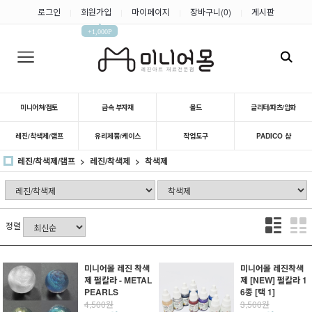
로그인
회원가입
마이페이지
장바구니(
0
)
게시판
|
|
|
|
▲
+1,000P
미니어쳐/점토
금속 부자재
몰드
글리터/파츠/압화
레진/착색제/램프
유리제품/케이스
작업도구
PADICO 샵
레진/착색제/램프
레진/착색제
착색제
정렬
미니어몰 레진 착색
미니어몰 레진착색
제 펄칼라 - METAL
제 [NEW] 펄칼라 1
PEARLS
6종 [택 1]
4,500원
3,500원