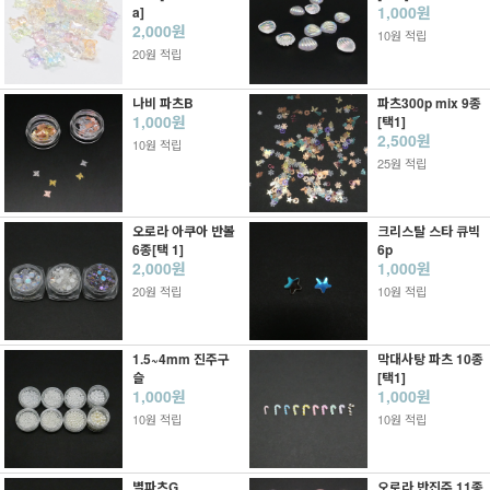
1,000원
a]
2,000원
10원 적립
20원 적립
나비 파츠B
파츠300p mix 9종
1,000원
[택1]
2,500원
10원 적립
25원 적립
오로라 아쿠아 반볼
크리스탈 스타 큐빅
6종[택 1]
6p
2,000원
1,000원
20원 적립
10원 적립
1.5~4mm 진주구
막대사탕 파츠 10종
슬
[택1]
1,000원
1,000원
10원 적립
10원 적립
별파츠G
오로라 반진주 11종