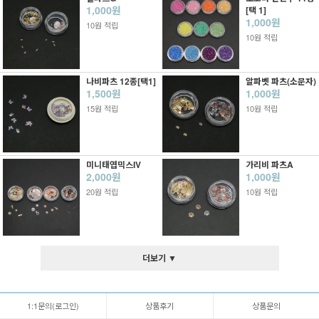
1,000원
[택 1]
1,000원
10원 적립
10원 적립
나비파츠 12종[택1]
알파벳 파츠(소문자)
1,500원
1,000원
15원 적립
10원 적립
미니태엽믹스IV
가리비 파츠A
2,000원
1,000원
20원 적립
10원 적립
더보기 ▼
1:1문의(로그인)
상품후기
상품문의