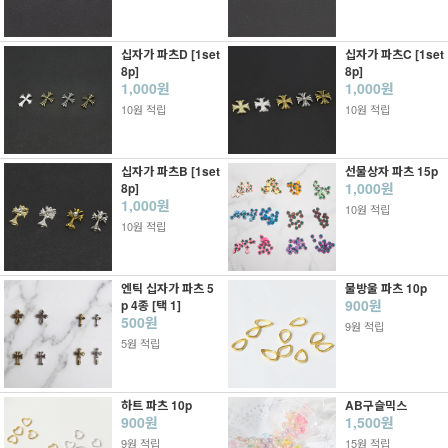
십자가 파츠D [1set
십자가 파츠C [1set
8p]
8p]
1,000원
1,000원
10원 적립
10원 적립
십자가 파츠B [1set
선물상자 파츠 15p
1,000원
8p]
1,000원
10원 적립
10원 적립
엔틱 십자가 파츠 5
물방울 파츠 10p
900원
p 4종 [택 1]
500원
9원 적립
5원 적립
하트 파츠 10p
AB구슬믹스
900원
1,500원
9원 적립
15원 적립