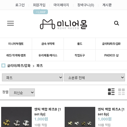
로그인
회원가입
마이페이지
장바구니(
0
)
게시판
|
|
|
|
▲
+1,000P
미니어쳐/점토
금속 부자재
몰드
글리터/파츠/압화
레진/착색제/램프
유리제품/케이스
작업도구
PADICO 샵
글리터/파츠/압화
파츠
정렬
엔틱 백합 파츠B [1
엔틱 백합 파츠A [1
set 8p]
set 8p]
1,000원
1,000원
10원 적립
10원 적립