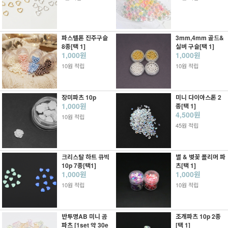
파스텔톤 진주구슬
3mm,4mm 골드&
8종[택 1]
실버 구슬[택 1]
1,000원
1,000원
10원 적립
10원 적립
장미파츠 10p
미니 다이아스톤 2
1,000원
종[택 1]
4,500원
10원 적립
45원 적립
크리스탈 하트 큐빅
별 & 벚꽃 폴리머 파
10p 7종[택1]
츠[택 1]
1,000원
1,000원
10원 적립
10원 적립
반투명AB 미니 곰
조개파츠 10p 2종
파츠 [1set 약 30e
[택 1]