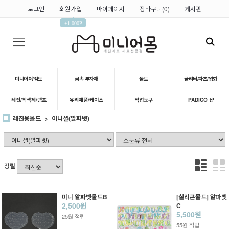
로그인
회원가입
마이페이지
장바구니(
0
)
게시판
|
|
|
|
▲
+1,000P
미니어쳐/점토
금속 부자재
몰드
글리터/파츠/압화
레진/착색제/램프
유리제품/케이스
작업도구
PADICO 샵
레진용몰드
이니셜(알파벳)
정렬
미니 알파벳몰드B
[실리콘몰드] 알파벳
2,500원
C
5,500원
25원 적립
55원 적립