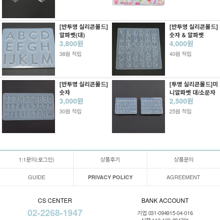
[반투명 실리콘몰드]
[반투명 실리콘몰드]
알파벳(대)
숫자 & 알파벳
3,800원
4,000원
38원 적립
40원 적립
[반투명 실리콘몰드]
[투명 실리콘몰드]미
숫자
니알파벳 대/소문자
3,000원
2,500원
30원 적립
25원 적립
1:1문의(로그인)
상품후기
상품문의
GUIDE
AGREEMENT
PRIVACY POLICY
CS CENTER
BANK ACCOUNT
02-2268-1947
기업 031-094915-04-016