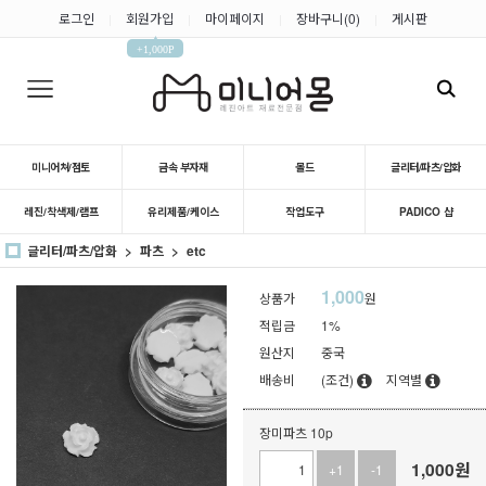
로그인
회원가입
마이페이지
장바구니(
0
)
게시판
|
|
|
|
▲
+1,000P
미니어쳐/점토
금속 부자재
몰드
글리터/파츠/압화
레진/착색제/램프
유리제품/케이스
작업도구
PADICO 샵
글리터/파츠/압화
파츠
etc
1,000
상품가
원
적립금
1%
원산지
중국
배송비
(조건)
지역별
장미파츠 10p
1,000
원
+1
-1