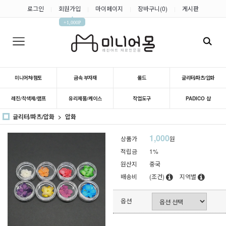
로그인
회원가입
마이페이지
장바구니(
0
)
게시판
|
|
|
|
▲
+1,000P
미니어쳐/점토
금속 부자재
몰드
글리터/파츠/압화
레진/착색제/램프
유리제품/케이스
작업도구
PADICO 샵
글리터/파츠/압화
압화
1,000
상품가
원
적립금
1%
원산지
중국
배송비
(조건)
지역별
옵션